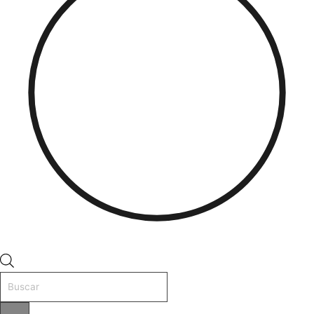
Pesquisar
produtos