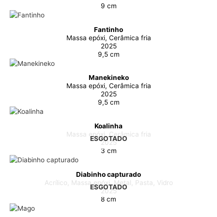
9 cm
Fantinho
Massa epóxi, Cerâmica fria
2025
9,5 cm
Manekineko
Massa epóxi, Cerâmica fria
2025
9,5 cm
Koalinha
Massa epóxi, Cerâmica fria
ESGOTADO
2025
3 cm
Diabinho capturado
Acrílico, Massa epóxi, Metal, Pasta, Vidro
ESGOTADO
2025
8 cm