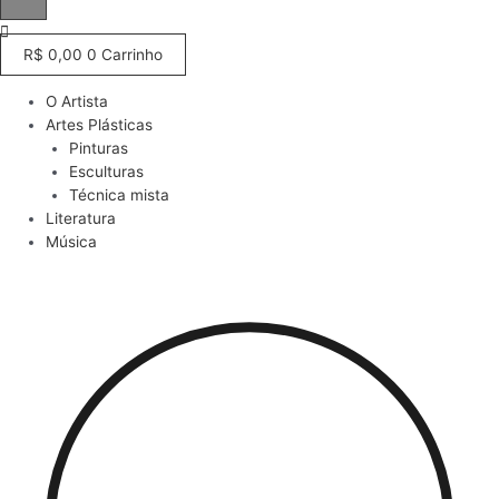
R$
0,00
0
Carrinho
O Artista
Artes Plásticas
Pinturas
Esculturas
Técnica mista
Literatura
Música