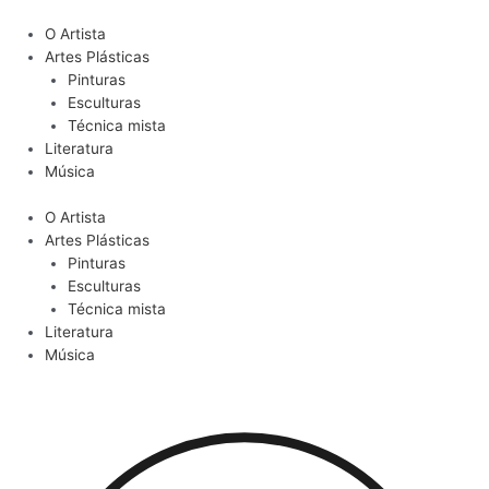
Ir
para
O Artista
o
Artes Plásticas
conteúdo
Pinturas
Esculturas
Técnica mista
Literatura
Música
O Artista
Artes Plásticas
Pinturas
Esculturas
Técnica mista
Literatura
Música