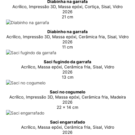
Diabinha na garrafa
Acrílico, Impressão 3D, Massa epóxi, Cortiça, Sisal, Vidro
2026
21 cm
Diabinho na garrafa
Acrílico, Impressão 3D, Massa epóxi, Cerâmica fria, Sisal, Vidro
2026
11 cm
Saci fugindo da garrafa
Acrílico, Massa epóxi, Cerâmica fria, Sisal, Vidro
2026
13 cm
Saci no cogumelo
Acrílico, Impressão 3D, Massa epóxi, Cerâmica fria, Madeira
2026
22 x 14 cm
Saci engarrafado
Acrílico, Massa epóxi, Cerâmica fria, Sisal, Vidro
2026