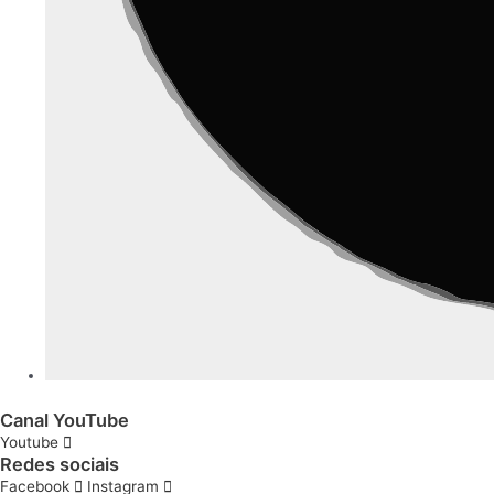
Canal YouTube
Youtube
Redes sociais
Facebook
Instagram