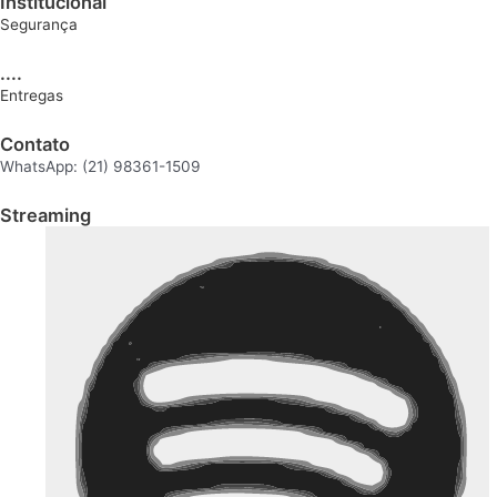
Institucional
Segurança
....
Entregas
Contato
WhatsApp: (21) 98361-1509
Streaming