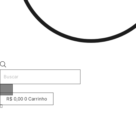
Pesquisar
produtos
R$
0,00
0
Carrinho