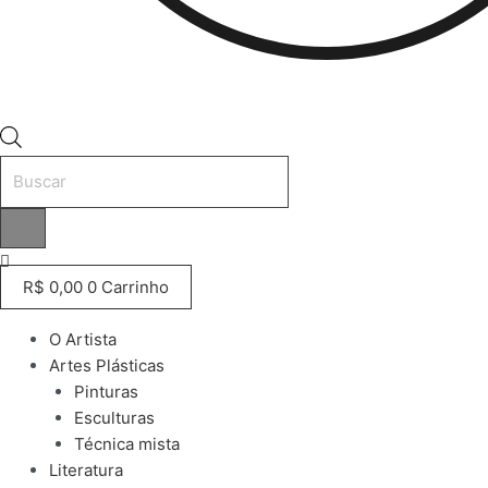
Pesquisar
produtos
R$
0,00
0
Carrinho
O Artista
Artes Plásticas
Pinturas
Esculturas
Técnica mista
Literatura