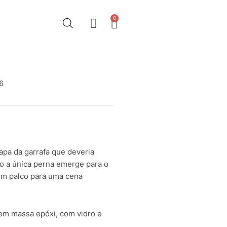
0
26
apa da garrafa que deveria
to a única perna emerge para o
em palco para uma cena
 em massa epóxi, com vidro e