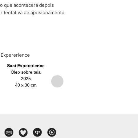
 o que acontecerá depois
r tentativa de aprisionamento.
Saci Expererience
Cuca Ácida
Óleo sobre tela
Óleo sobre tela
2025
2025
40 x 30 cm
40 x 30 cm