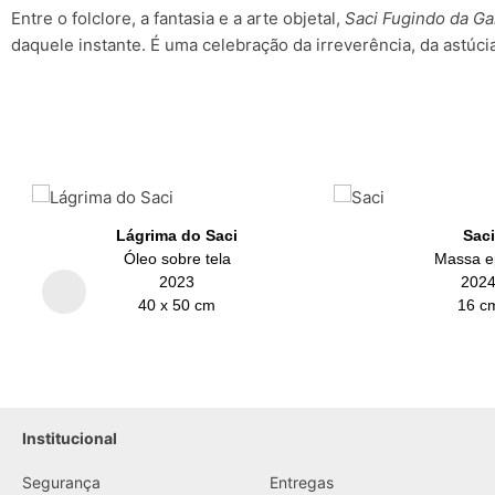
Entre o folclore, a fantasia e a arte objetal,
Saci Fugindo da Ga
daquele instante. É uma celebração da irreverência, da astúc
Lágrima do Saci
Saci
Óleo sobre tela
Massa e
2023
202
40 x 50 cm
16 c
Institucional
....
Segurança
Entregas