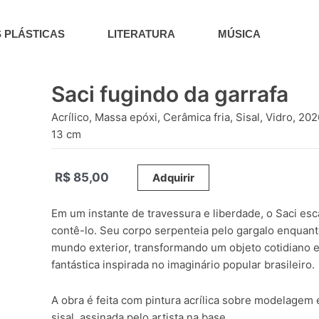
 PLÁSTICAS
LITERATURA
MÚSICA
Saci fugindo da garrafa
Acrílico, Massa epóxi, Cerâmica fria, Sisal, Vidro, 20
13 cm
R$
85,00
_____
Adquirir
Em um instante de travessura e liberdade, o Saci esc
contê-lo. Seu corpo serpenteia pelo gargalo enquan
mundo exterior, transformando um objeto cotidiano 
fantástica inspirada no imaginário popular brasileiro.
A obra é feita com pintura acrílica sobre modelagem
sisal, assinada pelo artista na base.