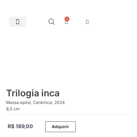
0
Artes Plásticas
Trilogia inca
Massa epóxi, Cerâmica, 2024
8,5 cm
R$
189,00
_____
Adquirir