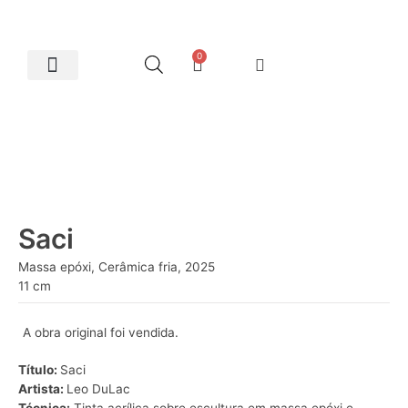
0
Artes Plásticas
Saci
Massa epóxi, Cerâmica fria, 2025
11 cm
A obra original foi vendida.
Título:
Saci
Artista:
Leo DuLac