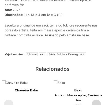
Técnica:
Tinta acrílica sobre escultura em massa epóxi e
cerâmica fria
Ano:
2025
Dimensões:
11 x 13 x 4 cm (A x C x L)
Escultura original de um saci, tema do folclore recorrente nas
obras do artista, feita em massa epóxi e cerâmica fria e
pintada com tinta acrílica. Assinado pelo artista na base.
Veja também:
folclore
saci
Série: Folclore Reimaginado
Relacionados
Chaveiro Baku
Baku
Acrílico, Massa epóxi, Cerâmica
fria
2025