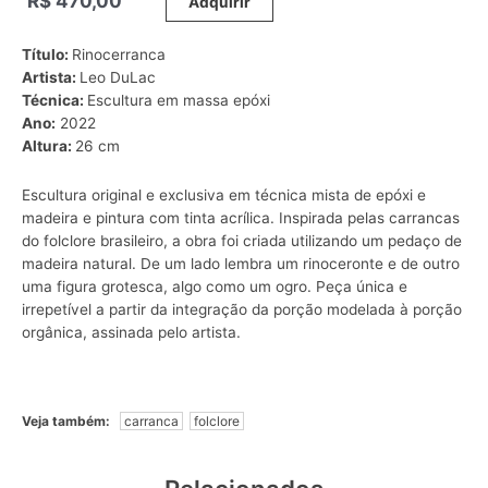
R$
470,00
_____
Adquirir
Título:
Rinocerranca
Artista:
Leo DuLac
Técnica:
Escultura em massa epóxi
Ano:
2022
Altura:
26 cm
Escultura original e exclusiva em técnica mista de epóxi e
madeira e pintura com tinta acrílica. Inspirada pelas carrancas
do folclore brasileiro, a obra foi criada utilizando um pedaço de
madeira natural. De um lado lembra um rinoceronte e de outro
uma figura grotesca, algo como um ogro. Peça única e
irrepetível a partir da integração da porção modelada à porção
orgânica, assinada pelo artista.
Veja também:
carranca
folclore