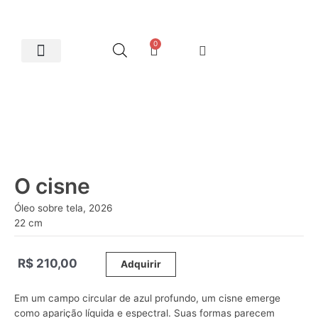
0
Artes Plásticas
O cisne
Óleo sobre tela, 2026
22 cm
R$
210,00
_____
Adquirir
Em um campo circular de azul profundo, um cisne emerge
como aparição líquida e espectral. Suas formas parecem