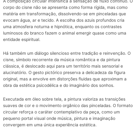
A composição circular intensifica a sensação de fluxo contínuo. O
corpo do cisne não se apresenta como forma rígida, mas como
matéria em transformação, dissolvendo-se em pinceladas que
evocam água, ar e tecido. A escolha dos azuis profundos cria
uma atmosfera noturna e hipnótica, enquanto os contrastes
luminosos do branco fazem o animal emergir quase como uma
entidade espiritual.
Há também um diálogo silencioso entre tradição e reinvenção. O
cisne, símbolo recorrente da música romântica e da pintura
clássica, é deslocado aqui para um território mais sensorial e
alucinatório. O gesto pictórico preserva a delicadeza da figura
original, mas a envolve em distorções fluidas que aproximam a
obra da estética psicodélica e do imaginário dos sonhos.
Executada em óleo sobre tela, a pintura valoriza as transições
suaves de cor e o movimento orgânico das pinceladas. O formato
circular reforça o caráter contemplativo da peça, como um
pequeno portal visual onde música, pintura e imaginação
convergem em uma única experiência estética.