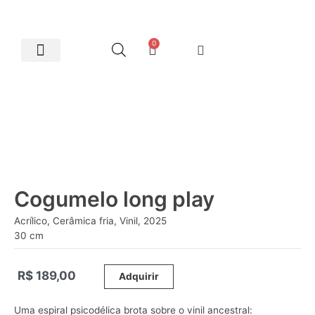
0
Artes Plásticas
Cogumelo long play
Acrílico, Cerâmica fria, Vinil, 2025
30 cm
R$
189,00
_____
Adquirir
Uma espiral psicodélica brota sobre o vinil ancestral: