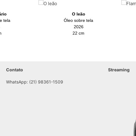
rio
O leão
e tela
Óleo sobre tela
6
2026
m
22 cm
Contato
Streaming
WhatsApp: (21) 98361-1509