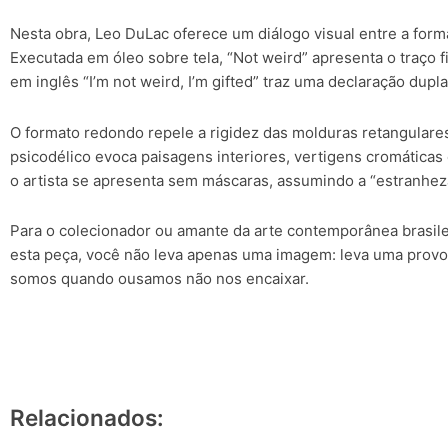
Nesta obra, Leo DuLac oferece um diálogo visual entre a forma
Executada em óleo sobre tela, “Not weird” apresenta o traço fi
em inglês “I’m not weird, I’m gifted” traz uma declaração dupl
O formato redondo repele a rigidez das molduras retangulares 
psicodélico evoca paisagens interiores, vertigens cromáticas 
o artista se apresenta sem máscaras, assumindo a “estranhe
Para o colecionador ou amante da arte contemporânea brasileir
esta peça, você não leva apenas uma imagem: leva uma provo
somos quando ousamos não nos encaixar.
Relacionados: