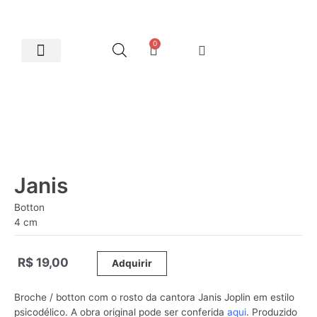
0
Artes Plásticas
Janis
Botton
4 cm
R$
19,00
_____
Adquirir
Broche / botton com o rosto da cantora Janis Joplin em estilo
psicodélico. A obra original pode ser conferida
aqui
. Produzido