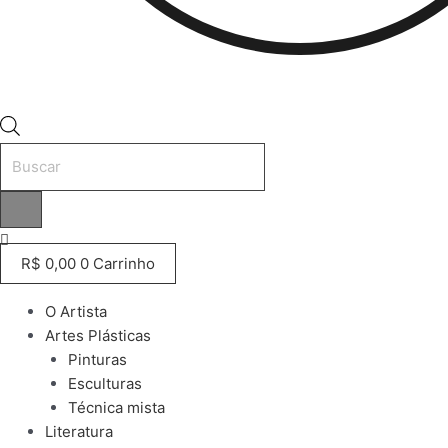
Pesquisar
produtos
R$
0,00
0
Carrinho
O Artista
Artes Plásticas
Pinturas
Esculturas
Técnica mista
Literatura