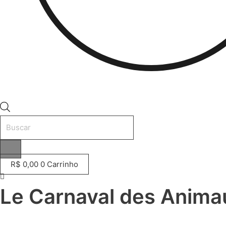
Pesquisar
produtos
R$
0,00
0
Carrinho
Le Carnaval des Anima