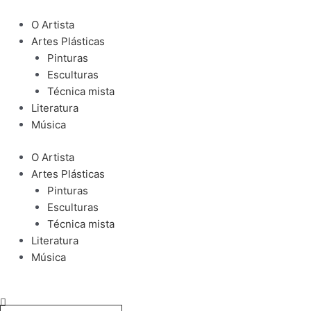
Ir
para
O Artista
o
Artes Plásticas
conteúdo
Pinturas
Esculturas
Técnica mista
Literatura
Música
O Artista
Artes Plásticas
Pinturas
Esculturas
Técnica mista
Literatura
Música