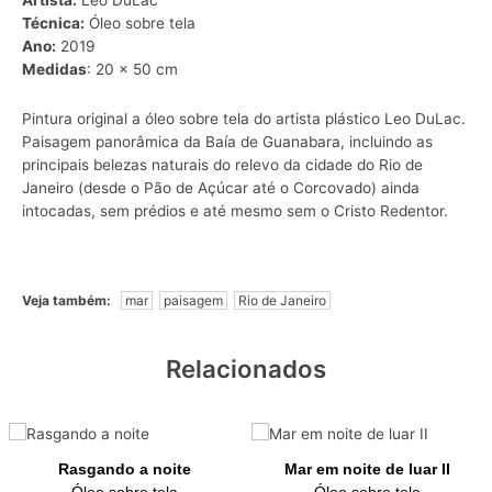
Artista:
Leo DuLac
Técnica:
Óleo sobre tela
Ano:
2019
Medidas
: 20 x 50 cm
Pintura original a óleo sobre tela do artista plástico Leo DuLac.
Paisagem
panorâmica da
Baía de Guanabara
, incluindo as
principais belezas naturais do relevo da cidade do
Rio de
Janeiro
(desde o
Pão de Açúcar
até o
Corcovado
) ainda
intocadas, sem prédios e até mesmo sem o
Cristo Redentor
.
Veja também:
mar
paisagem
Rio de Janeiro
Relacionados
Rasgando a noite
Mar em noite de luar II
Óleo sobre tela
Óleo sobre tela