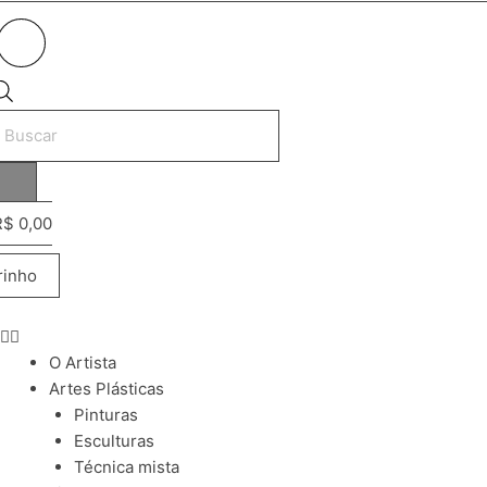
esquisar
rodutos
R$
0,00
rinho
O Artista
Artes Plásticas
Pinturas
Esculturas
Técnica mista