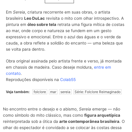
Em
Sereia
, criatura recorrente em suas
obras
, o artista
brasileiro
Leo DuLac
revisita o mito com olhar introspectivo. A
pintura em
óleo sobre tela
retrata uma figura mítica de costas
ao mar, onde corpo e natureza se fundem em um gesto
expressivo e emocional. Entre o azul das águas e o verde da
cauda, a obra reflete a solidão do encanto — uma beleza que
se volta para dentro.
Obra original assinada pelo artista frente e verso, já montada
em chassis de madeira. Caso deseje moldura,
entre em
contato
.
Reproduções disponíveis na
Colab55
Veja também:
folclore
mar
sereia
Série: Folclore Reimaginado
No encontro entre o desejo e o abismo,
Sereia
emerge — não
como símbolo do mito clássico, mas como
figura arquetípica
reinterpretada sob a ótica da
arte contemporânea brasileira
. O
olhar do espectador é convidado a se colocar às costas dessa