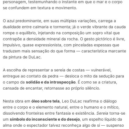
personagem, testemunhando o instante em que o mar e o corpo
se confundem em textura e movimento.
O azul predominante, em suas múltiplas variações, carrega a
dualidade entre calmaria e tormenta; já o verde vibrante da cauda
rompe o equilíbrio, injetando na composição um sopro vital que
contrapõe a densidade mineral da rocha. O gesto pictórico é livre,
impulsivo, quase expressionista, com pinceladas espessas que
traduzem mais sensação do que forma — característica marcante
da pintura de DuLac.
A escolha de representar a sereia de costas — vulnerável,
entregue ao contato da pedra — desloca o mito da sedução para
o campo da
solidão e da introspecção
. É como se a criatura,
cansada de encantar, retornasse ao próprio silêncio.
Nesta obra em
óleo sobre tela
, Leo DuLac reafirma o diálogo
entre o corpo e o elemento natural, entre o humano e o mítico,
dissolvendo fronteiras entre fantasia e existência.
Sereia
torna-se
um
símbolo do inconsciente e do desejo
, um espelho líquido da
alma onde o espectador talvez reconheça algo de si — suspenso