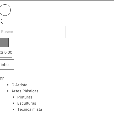
esquisar
rodutos
R$
0,00
rinho
O Artista
Artes Plásticas
Pinturas
Esculturas
Técnica mista