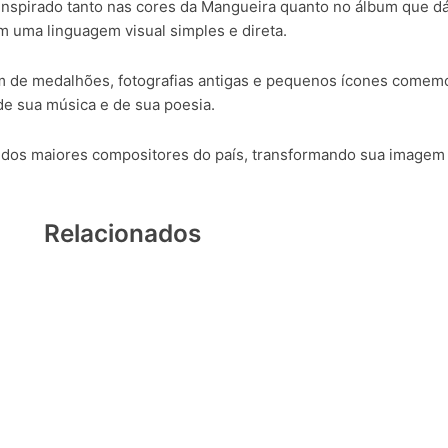
, inspirado tanto nas cores da Mangueira quanto no álbum que d
em uma linguagem visual simples e direta.
 de medalhões, fotografias antigas e pequenos ícones comemor
e sua música e de sua poesia.
a um dos maiores compositores do país, transformando sua image
Relacionados
Janis
Botton
4 cm