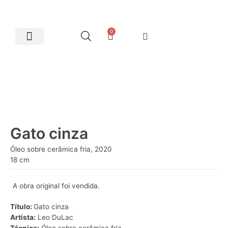
0
Artes Plásticas
Gato cinza
Óleo sobre cerâmica fria, 2020
18 cm
A obra original foi vendida.
Título:
Gato cinza
Artista:
Leo DuLac