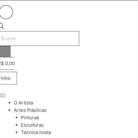
esquisar
rodutos
R$
0,00
rinho
O Artista
Artes Plásticas
Pinturas
Esculturas
Técnica mista