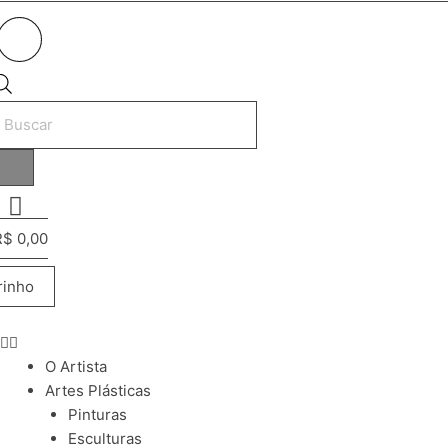
esquisar
rodutos
R$
0,00
rinho
O Artista
Artes Plásticas
Pinturas
Esculturas