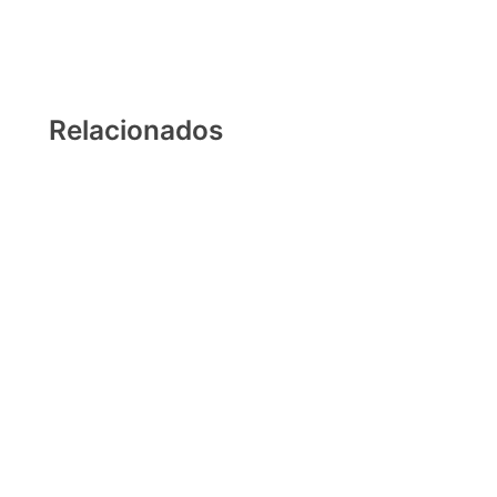
Relacionados
Psychedelicat
Óleo sobre tela, Acrílico sobre tela
2024
30 x 20 cm
Atena
Óleo sobre cerâmica fria
2021
18 cm