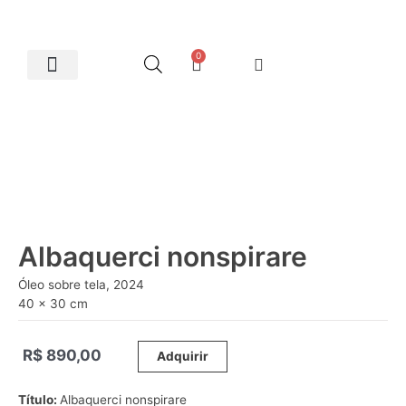
0
Artes Plásticas
Albaquerci nonspirare
Óleo sobre tela, 2024
40 x 30 cm
R$
890,00
_____
Adquirir
Título:
Albaquerci nonspirare