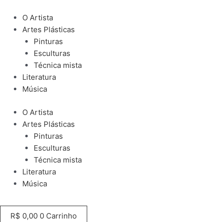
Ir
para
O Artista
o
Artes Plásticas
conteúdo
Pinturas
Esculturas
Técnica mista
Literatura
Música
O Artista
Artes Plásticas
Pinturas
Esculturas
Técnica mista
Literatura
Música
R$
0,00
0
Carrinho