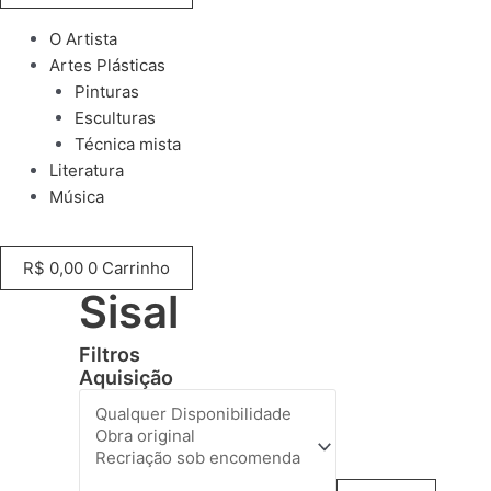
O Artista
Artes Plásticas
Pinturas
Esculturas
Técnica mista
Literatura
Música
R$
0,00
0
Carrinho
Sisal
Filtros
Aquisição