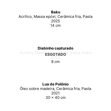
Baku
Acrílico, Massa epóxi, Cerâmica fria, Pasta
2025
14 cm
Diabinho capturado
Acrílico, Massa epóxi, Metal, Pasta, Vidro
ESGOTADO
2025
8 cm
Lua de Polônio
Óleo sobre madeira, Cerâmica fria, Pasta
2021
30 x 40 cm