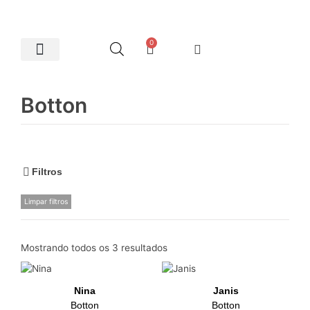
0
Artes Plásticas
Botton
Filtros
Limpar filtros
Mostrando todos os 3 resultados
Nina
Janis
Botton
Botton