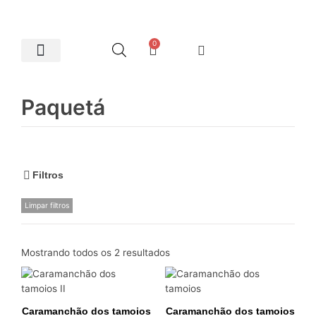
0
Artes Plásticas
Paquetá
Filtros
Limpar filtros
Mostrando todos os 2 resultados
Caramanchão dos tamoios
Caramanchão dos tamoios