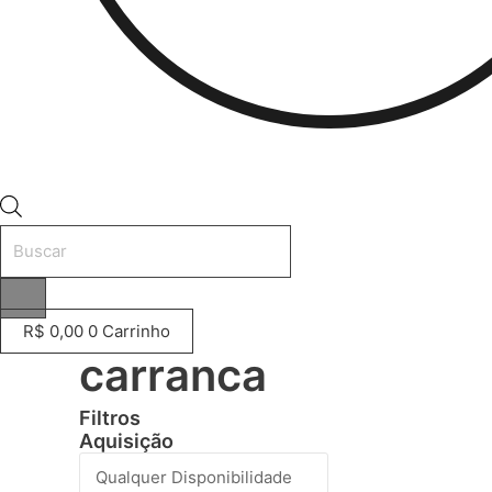
Pesquisar
produtos
R$
0,00
0
Carrinho
carranca
Filtros
Aquisição