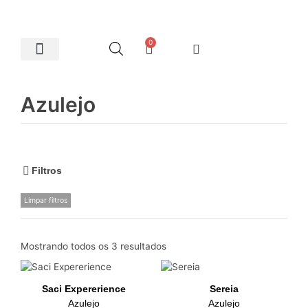
0
Artes Plásticas
Azulejo
Filtros
Limpar filtros
Mostrando todos os 3 resultados
Saci Expererience
Sereia
Azulejo
Azulejo