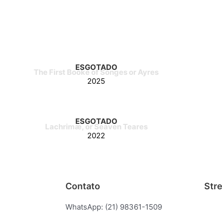
ESGOTADO
The First Booke of Songes or Ayres
2025
ESGOTADO
Lachrimæ, or Seaven Teares
2022
Contato
Str
WhatsApp: (21) 98361-1509