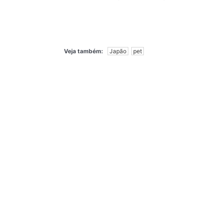
Veja também:
Japão
pet
Cerejeira III
Óleo sobre tela, Origami
2025
23 cm
Dico
Óleo sobre tela