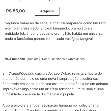
R$
85,00
_____
Adquirir
Segunda variação da série, a criatura reaparece como um raro
exemplar preservado. Entre o brinquedo, o amuleto e a
entidade folclórica, o pequeno cramulhão habita um universo
onde o fantástico parece ter deixado vestígios tangíveis.
Veja também:
folclore
Série: Diabinhos e Cramulhões
Em
Cramulhãozinho capturado
, Leo DuLac revisita a figura do
cramulhão por meio de uma nova interpretação escultórica.
Encerrada em vidro, a criatura assume a aparência de um achado
improvável: algo entre um artefato folclórico, um talismã e uma
curiosidade preservada do imaginário popular.
A obra explora a antiga fascinação humana por colecionar o
extraordinário. O recipiente remete a frascos de laboratório,