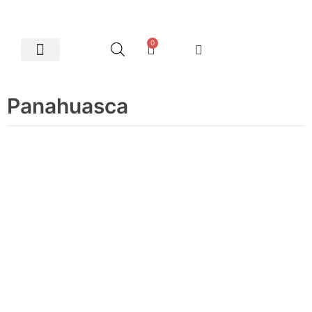
0
Artes Plásticas
Panahuasca