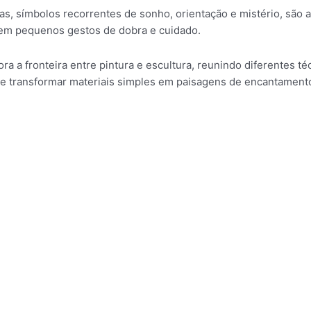
las, símbolos recorrentes de sonho, orientação e mistério, são
em pequenos gestos de dobra e cuidado.
ra a fronteira entre pintura e escultura, reunindo diferentes t
 de transformar materiais simples em paisagens de encantament
Cerejeira II
Óleo sobre tela, Origami
2025
23 cm
Cerejeira I