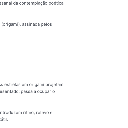
esanal da contemplação poética
 (origami), assinada pelos
As estrelas em origami projetam
resentado: passa a ocupar o
introduzem ritmo, relevo e
til.