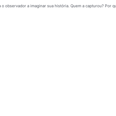
da o observador a imaginar sua história. Quem a capturou? Por
Jazzy Perere
Óleo sobre tela
2026
40 x 30 cm
Saci capturado
Acrílico, Massa epóxi, Cerâmica fria, Cortiça, Vidro
2026
7 cm
Chaveiro Baku