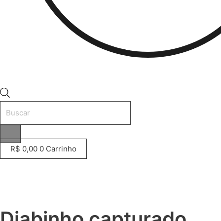
Pesquisar
produtos
R$
0,00
0
Carrinho
Diabinho capturado