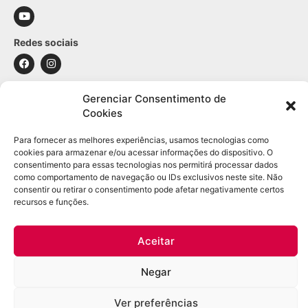
Redes sociais
Contato
Gerenciar Consentimento de
Cookies
WhatsApp: (21) 98361-1509
E-mail:
contato@leodulac.com.br
Para fornecer as melhores experiências, usamos tecnologias como
cookies para armazenar e/ou acessar informações do dispositivo. O
Informações sobre a loja
consentimento para essas tecnologias nos permitirá processar dados
como comportamento de navegação ou IDs exclusivos neste site. Não
consentir ou retirar o consentimento pode afetar negativamente certos
Segurança
recursos e funções.
Política de privacidade
Política de cookies
Entregas
Aceitar
Trocas e devoluções
Opções de pagamento
Negar
Copyright Leo DuLac – Todos os direitos reservados – CNPJ: 46.298.522/0001-
Ver preferências
12 – Rua Ubiraci, 545 / 102 – Higienópolis – Rio de Janeiro/RJ