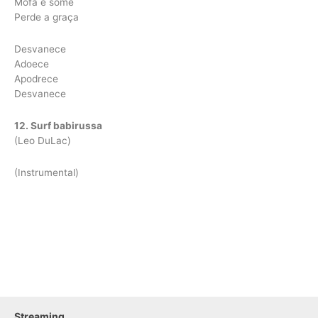
Mofa e some
Perde a graça
Desvanece
Adoece
Apodrece
Desvanece
12. Surf babirussa
(Leo DuLac)
(Instrumental)
Streaming