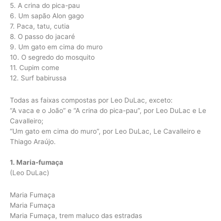
5. A crina do pica-pau
6. Um sapão Alon gago
7. Paca, tatu, cutia
8. O passo do jacaré
9. Um gato em cima do muro
10. O segredo do mosquito
11. Cupim come
12. Surf babirussa
Todas as faixas compostas por Leo DuLac, exceto:
“A vaca e o João” e “A crina do pica-pau”, por Leo DuLac e Le
Cavalleiro;
“Um gato em cima do muro”, por Leo DuLac, Le Cavalleiro e
Thiago Araújo.
1. Maria-fumaça
(Leo DuLac)
Maria Fumaça
Maria Fumaça
Maria Fumaça, trem maluco das estradas