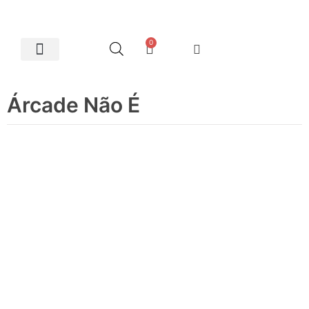
0
Artes Plásticas
Árcade Não É