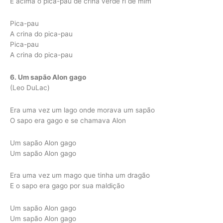
E acima o pica-pau de crina verde ri de mim
Pica-pau
A crina do pica-pau
Pica-pau
A crina do pica-pau
6. Um sapão Alon gago
(Leo DuLac)
Era uma vez um lago onde morava um sapão
O sapo era gago e se chamava Alon
Um sapão Alon gago
Um sapão Alon gago
Era uma vez um mago que tinha um dragão
E o sapo era gago por sua maldição
Um sapão Alon gago
Um sapão Alon gago