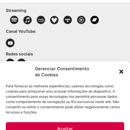
Streaming
Canal YouTube
Redes sociais
Gerenciar Consentimento
de Cookies
Contato
Para fornecer as melhores experiências, usamos tecnologias como
WhatsApp: (21) 98361-1509
cookies para armazenar e/ou acessar informações do dispositivo. O
E-mail:
contato@leodulac.com.br
consentimento para essas tecnologias nos permitirá processar dados
como comportamento de navegação ou IDs exclusivos neste site. Não
Informações sobre a loja
consentir ou retirar o consentimento pode afetar negativamente certos
recursos e funções.
Segurança
Política de privacidade
Aceitar
Política de cookies