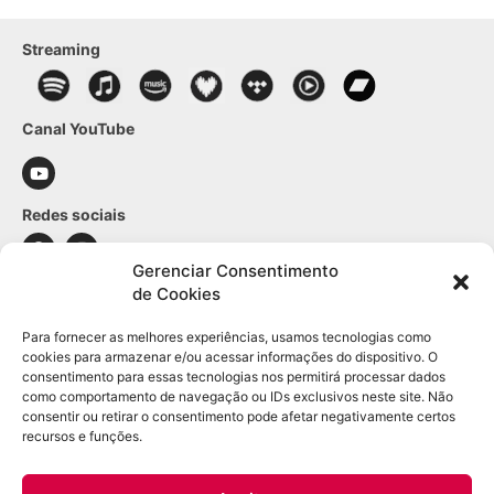
Streaming
Canal YouTube
Redes sociais
Gerenciar Consentimento
de Cookies
Contato
Para fornecer as melhores experiências, usamos tecnologias como
WhatsApp: (21) 98361-1509
cookies para armazenar e/ou acessar informações do dispositivo. O
E-mail:
contato@leodulac.com.br
consentimento para essas tecnologias nos permitirá processar dados
como comportamento de navegação ou IDs exclusivos neste site. Não
Informações sobre a loja
consentir ou retirar o consentimento pode afetar negativamente certos
recursos e funções.
Segurança
Política de privacidade