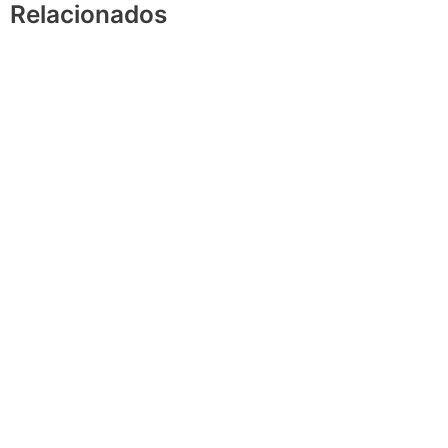
Relacionados
A
Acrílic
Acrílic