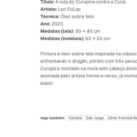
Título:
A luta do Curupira contra a Cuca
Artista:
Leo DuLac
Técnica:
Óleo sobre tela
Ano:
2023
Medidas (tela)
: 50 x 40 cm
Medidas (moldura):
63 x 53 cm
Pintura a óleo sobre tela inspirada na cláss
enfrentando o dragão, porém com três person
Curupira montado na mula sem cabeça domina
assinada pelo artista frente e verso, já mon
expor.
Veja também:
folclore
São Jorge
Série: Folclore 