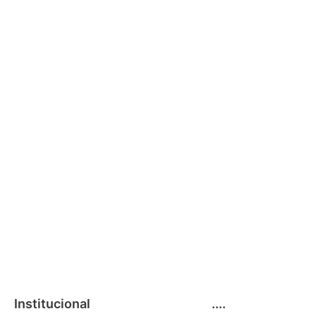
Acrílico, Impressã
Institucional
....